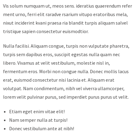
Vis solum numquam ut, meos sens. ideratius quaerendum refer
ment urno, ferri elit raradve rsarium vitupo eratoribus mela,
nixut inciderint kvani praesa ria blandit turpis aliquam salvel
tristique sapien consectetur euismodtior.
Nulla facilisi. Aliquam congue, turpis non vulputate pharetra,
turpis sem dapibus eros, suscipit egestas nulla quam nec
libero. Vivamus at velit vestibulum, molestie nisl in,
fermentum eros. Morbi non congue nulla. Donec mollis lacus
erat, euismod consectetur nisi lacinia et. Aliquam erat
volutpat. Nam condimentum, nibh vel viverra ullamcorper,
lorem velit pulvinar purus, sed imperdiet purus purus ut velit.
Etiam eget enim vitae elit!
Nam semper nulla at turpis!
Donec vestibulum ante at nibh!