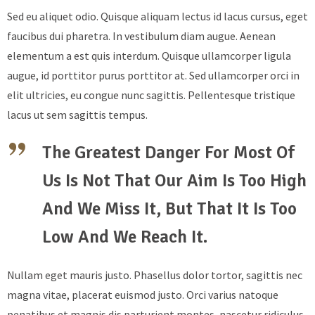
Sed eu aliquet odio. Quisque aliquam lectus id lacus cursus, eget
faucibus dui pharetra. In vestibulum diam augue. Aenean
elementum a est quis interdum. Quisque ullamcorper ligula
augue, id porttitor purus porttitor at. Sed ullamcorper orci in
elit ultricies, eu congue nunc sagittis. Pellentesque tristique
lacus ut sem sagittis tempus.
The Greatest Danger For Most Of
Us Is Not That Our Aim Is Too High
And We Miss It, But That It Is Too
Low And We Reach It.
Nullam eget mauris justo. Phasellus dolor tortor, sagittis nec
magna vitae, placerat euismod justo. Orci varius natoque
penatibus et magnis dis parturient montes, nascetur ridiculus